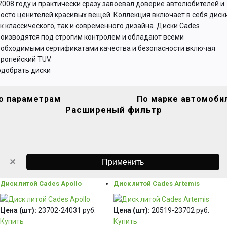
2008 году и практически сразу завоевал доверие автолюбителей и
осто ценителей красивых вещей. Коллекция включает в себя диск
к классического, так и современного дизайна. Диски Cades
оизводятся под строгим контролем и обладают всеми
еобходимыми сертификатами качества и безопасности включая
ропейский TUV.
одобрать диски
о параметрам
По марке автомоби
Расширеный фильтр
✕
Диск литой Cades Apollo
Диск литой Cades Artemis
Цена (шт):
23702-24031 руб.
Цена (шт):
20519-23702 руб.
Купить
Купить