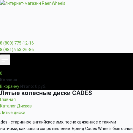
8 (800) 775-12-16
8 (981) 953-26-86
0
Корзина
В корзину
Итого:
0
руб.
Литые колесные диски CADES
Главная
Каталог Дисков
Литые диски
des - старинное английское имя, тесно связанное с такими
нятиями, как сила и сопротивление. Бренд Cades Wheels был осно